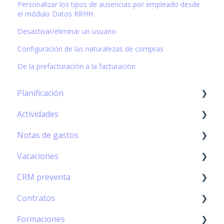
Personalizar los tipos de ausencias por empleado desde
el módulo Datos RRHH
Desactivar/eliminar un usuario
Configuración de las naturalezas de compras
De la prefacturación a la facturación
Planificación
Actividades
Diagrama de Gantt
Notas de gastos
Hoja de Actividades
Vacaciones
Personal Calendar Management
Módulo Notas de gastos – Principios básicos
CRM preventa
Actividades Horarias
Gestión de las notas de gastos
★ Módulo Vacaciones – Principios básicos
Contratos
Flujo de trabajo de los gastos
Gestión de las vacaciones
Gestión de prospectos y contactos
Formaciones
Configuración de las categorías
Flujo de trabajo de las vacaciones
Clientes