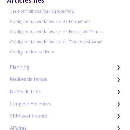
Articles liés
Les notifications mail du workflow
Configurer un workflow sur les Formations
Configurer un workflow sur les Feuilles de Temps
Configurer un workflow sur les Tickets restaurant
Configurer les valideurs
Planning
Feuilles de temps
Capacity Planning
Notes de frais
Diagramme de Gantt
Module Feuilles de temps - Principes de base
Congés / Absences
Scheduler
Gestion des Feuilles de temps
★ Module Notes de frais – Principes de base
CRM avant-vente
Paramétrage
Gestion de l'Agenda personnel
Gestion des notes de frais
★ Module Congés/Absences – Principes de
base
Affaires
Workflow des feuilles de temps
Workflow des frais
★ Module CRM - Principes de base